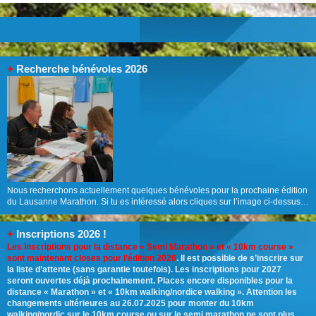
+
Recherche bénévoles 2026
Nous recherchons actuellement quelques bénévoles pour la prochaine édition
du Lausanne Marathon. Si tu es intéressé alors cliques sur l’image ci-dessus…
+
Inscriptions 2026 !
Les inscriptions pour la distance « Semi Marathon » et « 10km course »
sont maintenant closes pour l’édition 2026
. Il est possible de s’inscrire sur
la liste d’attente (sans garantie toutefois). Les inscriptions pour 2027
seront ouvertes déjà prochainement. Places encore disponibles pour la
distance « Marathon » et « 10km walking/nordice walking ». Attention les
changements ultérieures au 26.07.2025 pour monter du 10km
walking/nordic sur le 10km course ou sur le semi marathon ne sont plus