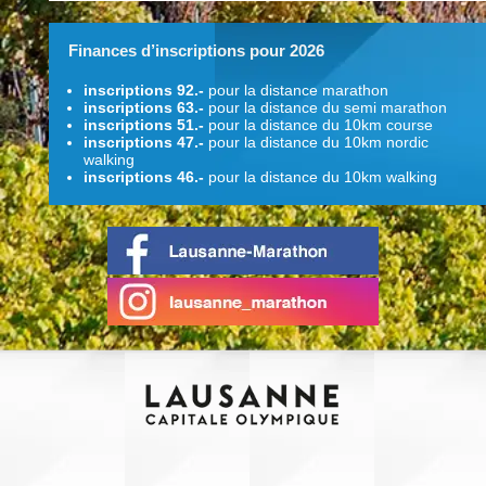
Finances d’inscriptions pour 2026
inscriptions 92.-
pour la distance marathon
inscriptions 63.-
pour la distance du semi marathon
inscriptions 51.-
pour la distance du 10km course
inscriptions 47.-
pour la distance du 10km nordic
walking
inscriptions 46.-
pour la distance du 10km walking