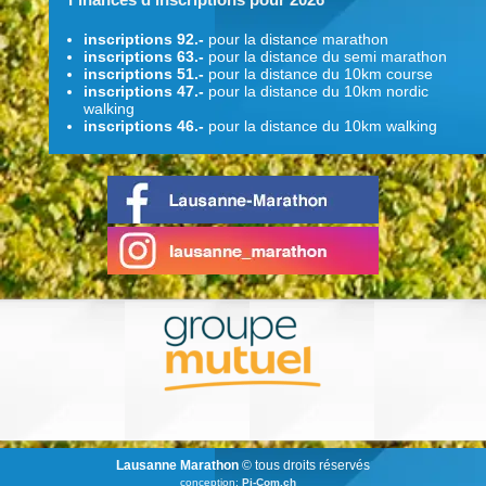
inscriptions 92.-
pour la distance marathon
inscriptions 63.-
pour la distance du semi marathon
inscriptions 51.-
pour la distance du 10km course
inscriptions 47.-
pour la distance du 10km nordic
walking
inscriptions 46.-
pour la distance du 10km walking
Lausanne Marathon
© tous droits réservés
conception:
Pi-Com.ch