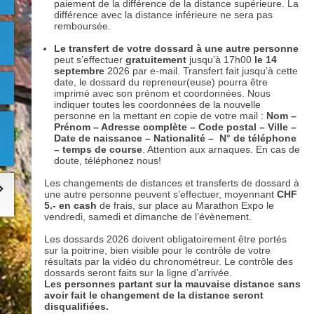
paiement de la différence de la distance supérieure. La
différence avec la distance inférieure ne sera pas
remboursée.
Le transfert de votre dossard à une autre personne
peut s’effectuer
gratuitement
jusqu’à 17h00
le 14
septembre
2026 par e-mail. Transfert fait jusqu’à cette
date, le dossard du repreneur(euse) pourra être
imprimé avec son prénom et coordonnées. Nous
indiquer toutes les coordonnées de la nouvelle
personne en la mettant en copie de votre mail :
Nom –
Prénom – Adresse complète – Code postal – Ville –
Date de naissance – Nationalité – N° de téléphone
– temps de course
. Attention aux arnaques. En cas de
doute, téléphonez nous!
Les changements de distances et transferts de dossard à
une autre personne peuvent s’effectuer, moyennant
CHF
5.- en cash
de frais, sur place au Marathon Expo le
vendredi, samedi et dimanche de l’évènement.
Les dossards 2026 doivent obligatoirement être portés
sur la poitrine, bien visible pour le contrôle de votre
résultats par la vidéo du chronométreur. Le contrôle des
dossards seront faits sur la ligne d’arrivée.
Les personnes partant sur la mauvaise distance sans
avoir fait le changement de la distance seront
disqualifiées.